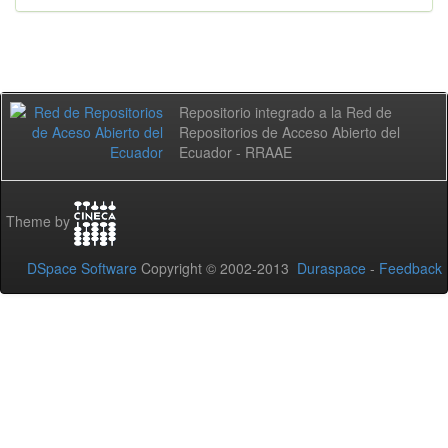
Repositorio integrado a la Red de
Repositorios de Acceso Abierto del
Ecuador - RRAAE
Theme by
DSpace Software
Copyright © 2002-2013
Duraspace
-
Feedback