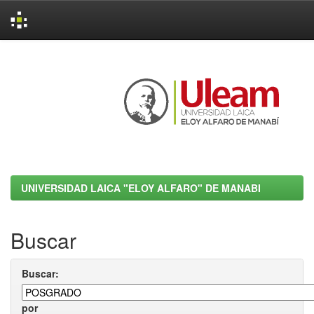
Skip
navigation
UNIVERSIDAD LAICA "ELOY ALFARO" DE MANABI
Buscar
Buscar:
por