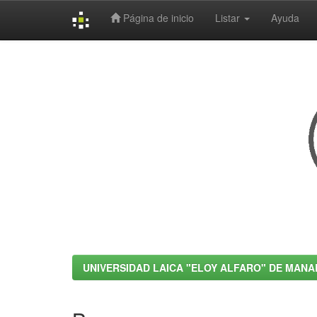
Página de inicio
Listar
Ayuda
Skip
navigation
UNIVERSIDAD LAICA "ELOY ALFARO" DE MANA