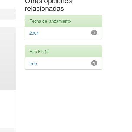
Otras opciones
relacionadas
Fecha de lanzamiento
2004
1
Has File(s)
true
1