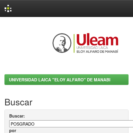
Skip
navigation
UNIVERSIDAD LAICA "ELOY ALFARO" DE MANABI
Buscar
Buscar:
por