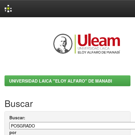
Skip
navigation
UNIVERSIDAD LAICA "ELOY ALFARO" DE MANABI
Buscar
Buscar:
por