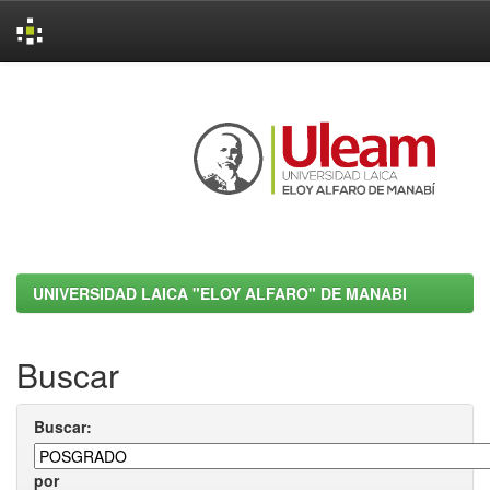
Skip
navigation
UNIVERSIDAD LAICA "ELOY ALFARO" DE MANABI
Buscar
Buscar:
por