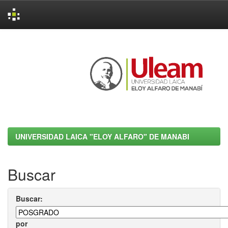
Skip
navigation
UNIVERSIDAD LAICA "ELOY ALFARO" DE MANABI
Buscar
Buscar:
por