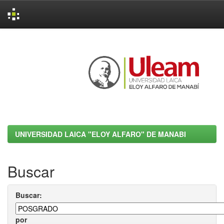
Skip
navigation
UNIVERSIDAD LAICA "ELOY ALFARO" DE MANABI
Buscar
Buscar:
por