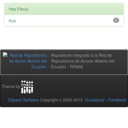
Has File(s)
true
1
Repositorio integrado a la Red de
Repositorios de Acceso Abierto del
Ecuador - RRAAE
Theme by
DSpace Software
Copyright © 2002-2013
Duraspace
-
Feedback