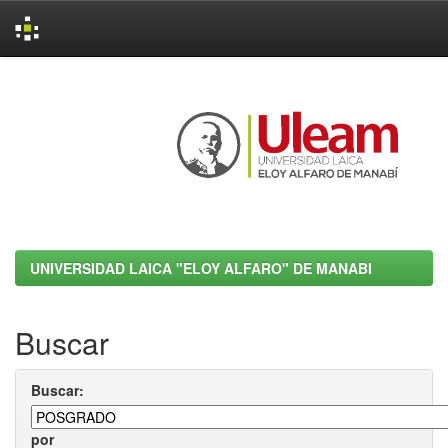
Skip
navigation
UNIVERSIDAD LAICA "ELOY ALFARO" DE MANABI
Buscar
Buscar:
por