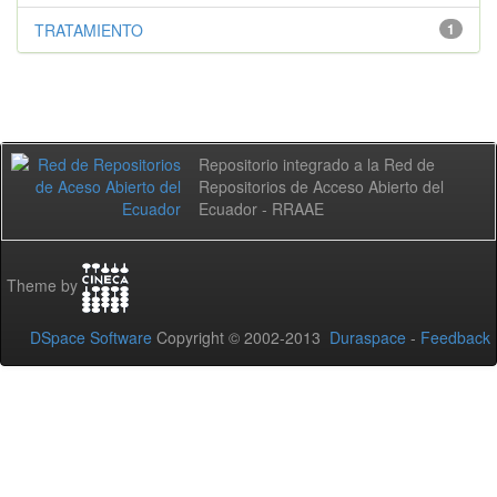
TRATAMIENTO
1
Repositorio integrado a la Red de
Repositorios de Acceso Abierto del
Ecuador - RRAAE
Theme by
DSpace Software
Copyright © 2002-2013
Duraspace
-
Feedback