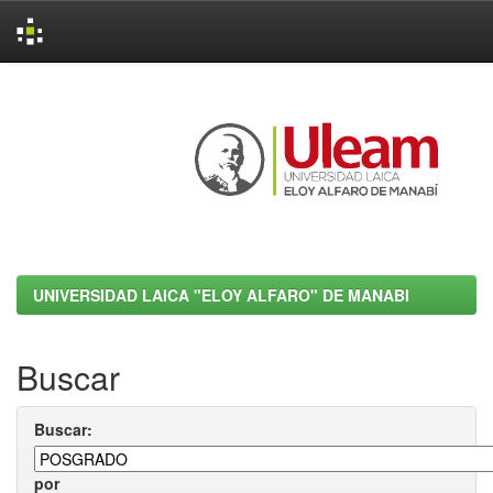
Skip
navigation
UNIVERSIDAD LAICA "ELOY ALFARO" DE MANABI
Buscar
Buscar:
por