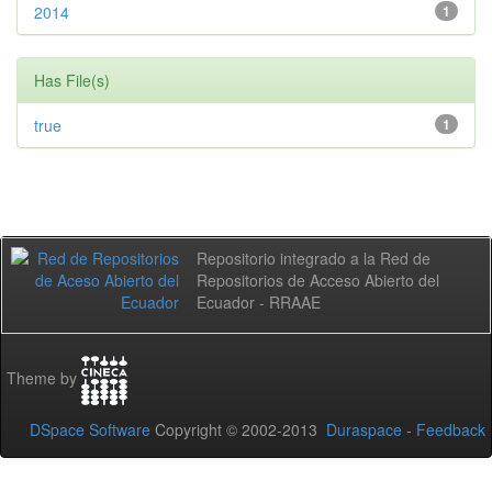
2014
1
Has File(s)
true
1
Repositorio integrado a la Red de
Repositorios de Acceso Abierto del
Ecuador - RRAAE
Theme by
DSpace Software
Copyright © 2002-2013
Duraspace
-
Feedback