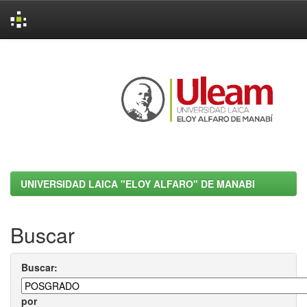
Skip
navigation
UNIVERSIDAD LAICA "ELOY ALFARO" DE MANABI
Buscar
Buscar:
por