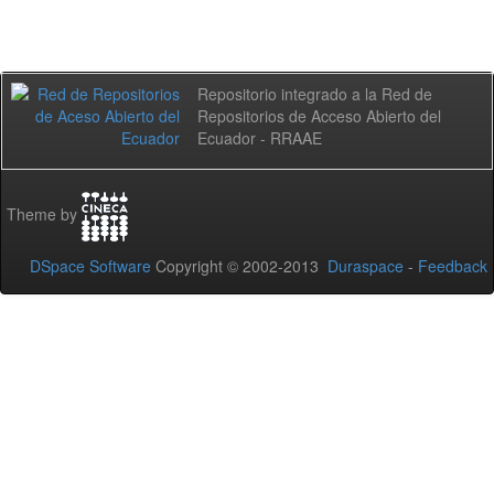
Repositorio integrado a la Red de
Repositorios de Acceso Abierto del
Ecuador - RRAAE
Theme by
DSpace Software
Copyright © 2002-2013
Duraspace
-
Feedback