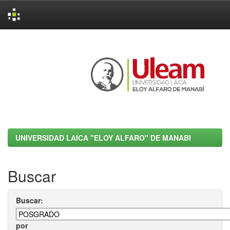
Skip
navigation
UNIVERSIDAD LAICA "ELOY ALFARO" DE MANABI
Buscar
Buscar:
por