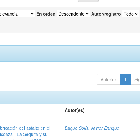
En orden
Autor/registro
Anterior
1
Si
Autor(es)
ricación del asfalto en el
Baque Solís, Javier Enrique
Picoazá - La Sequita y su