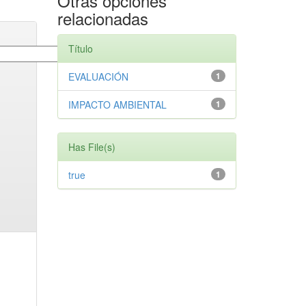
Otras opciones
relacionadas
Título
EVALUACIÓN
1
IMPACTO AMBIENTAL
1
Has File(s)
true
1