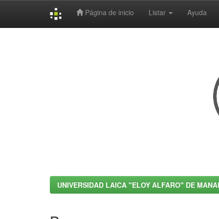
Página de inicio
Listar
Ayuda
Skip
navigation
UNIVERSIDAD LAICA "ELOY ALFARO" DE MANA