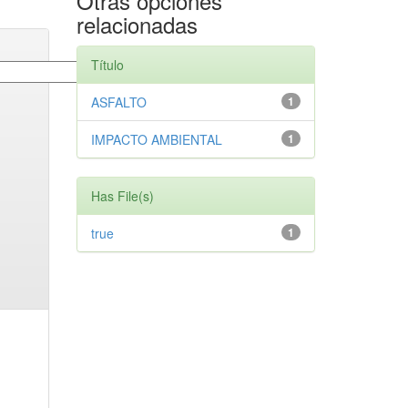
Otras opciones
relacionadas
Título
ASFALTO
1
IMPACTO AMBIENTAL
1
Has File(s)
true
1