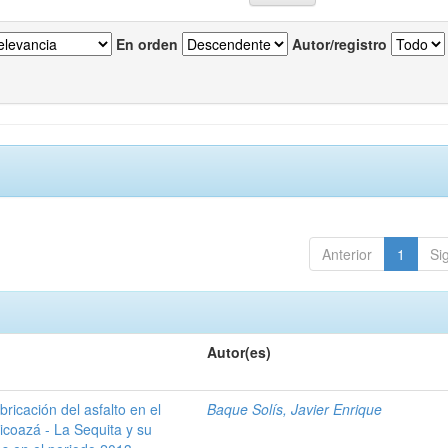
En orden
Autor/registro
Anterior
1
Si
Autor(es)
ricación del asfalto en el
Baque Solís, Javier Enrique
Picoazá - La Sequita y su