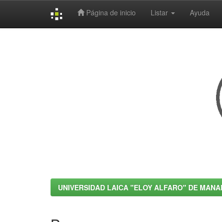
Página de inicio
Listar
Ayuda
Skip
navigation
UNIVERSIDAD LAICA "ELOY ALFARO" DE MANA