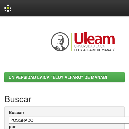
Skip
navigation
UNIVERSIDAD LAICA "ELOY ALFARO" DE MANABI
Buscar
Buscar:
por