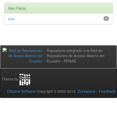
Has File(s)
true
1
Repositorio integrado a la Red de
Repositorios de Acceso Abierto del
Ecuador - RRAAE
Theme by
DSpace Software
Copyright © 2002-2013
Duraspace
-
Feedback