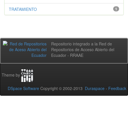
TRATAMIENTO
1
Repositorio integrado a la Red de
Repositorios de Acceso Abierto del
Ecuador - RRAAE
Theme by
DSpace Software
Copyright © 2002-2013
Duraspace
-
Feedback