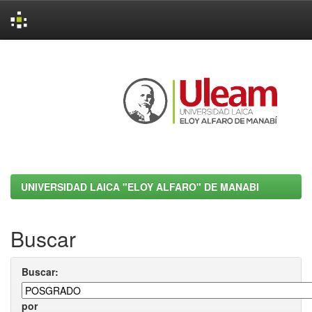
Skip
navigation
UNIVERSIDAD LAICA "ELOY ALFARO" DE MANABI
Buscar
Buscar:
por