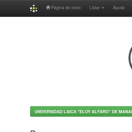
Página de inicio
Listar
Ayuda
Skip
navigation
UNIVERSIDAD LAICA "ELOY ALFARO" DE MANA