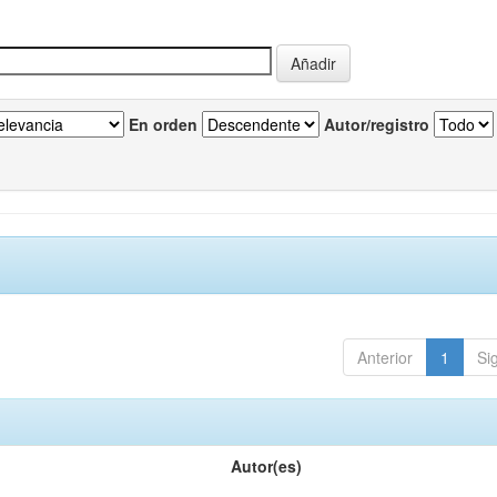
En orden
Autor/registro
Anterior
1
Si
Autor(es)