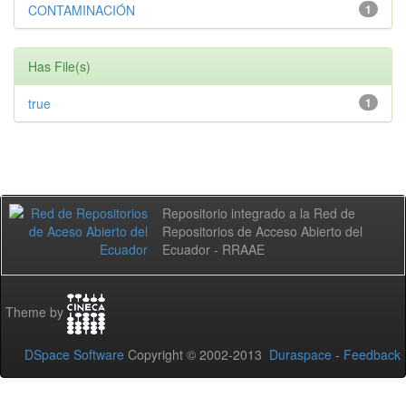
CONTAMINACIÓN
1
Has File(s)
true
1
Repositorio integrado a la Red de
Repositorios de Acceso Abierto del
Ecuador - RRAAE
Theme by
DSpace Software
Copyright © 2002-2013
Duraspace
-
Feedback