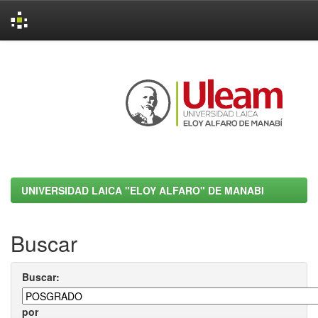
Skip
navigation
UNIVERSIDAD LAICA "ELOY ALFARO" DE MANABI
Buscar
Buscar:
por