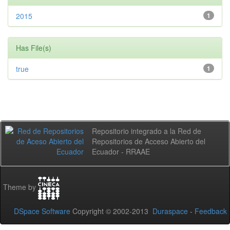
2015
1
Has File(s)
true
1
Repositorio integrado a la Red de
Repositorios de Acceso Abierto del
Ecuador - RRAAE
Theme by
DSpace Software
Copyright © 2002-2013
Duraspace
-
Feedback