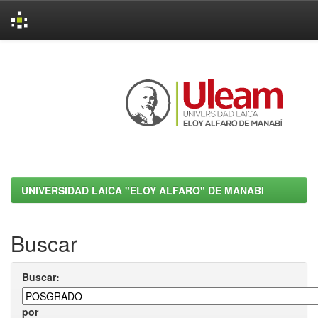
Skip
navigation
UNIVERSIDAD LAICA "ELOY ALFARO" DE MANABI
Buscar
Buscar:
por