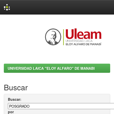
Skip
navigation
UNIVERSIDAD LAICA "ELOY ALFARO" DE MANABI
Buscar
Buscar:
por