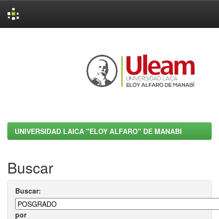
Skip
navigation
UNIVERSIDAD LAICA "ELOY ALFARO" DE MANABI
Buscar
Buscar:
por