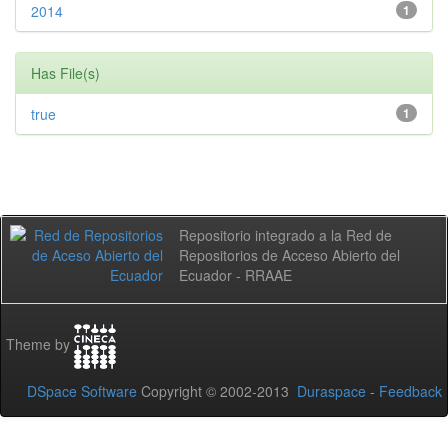
2014
1
Has File(s)
true
1
Repositorio integrado a la Red de
Repositorios de Acceso Abierto del
Ecuador - RRAAE
Theme by
DSpace Software
Copyright © 2002-2013
Duraspace
-
Feedback