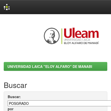
Skip
navigation
UNIVERSIDAD LAICA "ELOY ALFARO" DE MANABI
Buscar
Buscar:
por