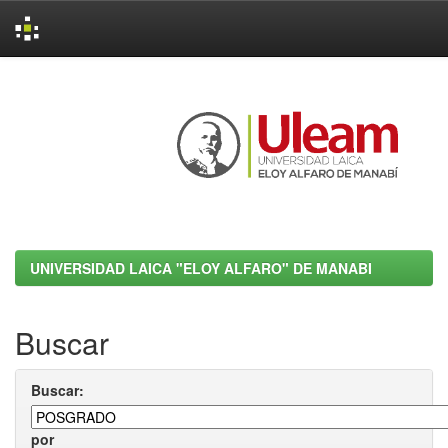
Skip
navigation
UNIVERSIDAD LAICA "ELOY ALFARO" DE MANABI
Buscar
Buscar:
por