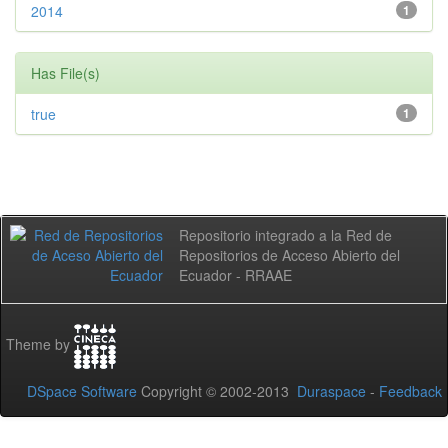
2014
1
Has File(s)
true
1
Repositorio integrado a la Red de
Repositorios de Acceso Abierto del
Ecuador - RRAAE
Theme by
DSpace Software
Copyright © 2002-2013
Duraspace
-
Feedback