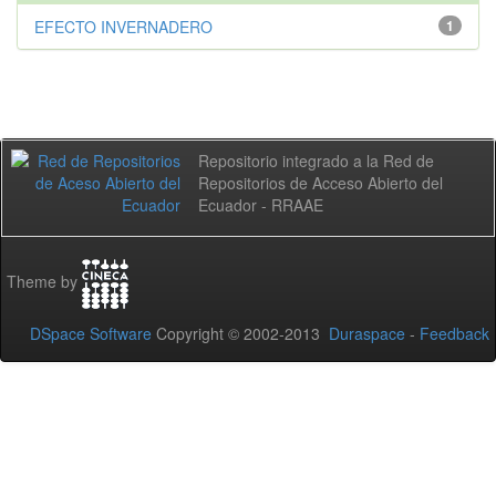
EFECTO INVERNADERO
1
Repositorio integrado a la Red de
Repositorios de Acceso Abierto del
Ecuador - RRAAE
Theme by
DSpace Software
Copyright © 2002-2013
Duraspace
-
Feedback