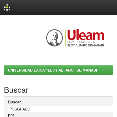
Skip
navigation
UNIVERSIDAD LAICA "ELOY ALFARO" DE MANABI
Buscar
Buscar:
por