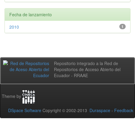
Fecha de lanzamiento
2010
1
Repositorio integrado a la Red de
Repositorios de Acceso Abierto del
Ecuador - RRAAE
Theme by
DSpace Software
Copyright © 2002-2013
Duraspace
-
Feedback