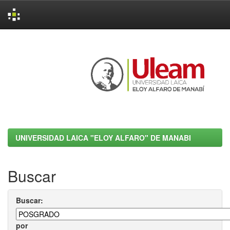
Skip
navigation
UNIVERSIDAD LAICA "ELOY ALFARO" DE MANABI
Buscar
Buscar:
por