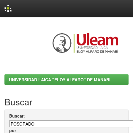
Skip
navigation
UNIVERSIDAD LAICA "ELOY ALFARO" DE MANABI
Buscar
Buscar:
por