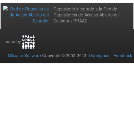
Repositorio integrado a la Red de
Repositorios de Acceso Abierto del
Ecuador - RRAAE
Theme by
DSpace Software
Copyright © 2002-2013
Duraspace
-
Feedback