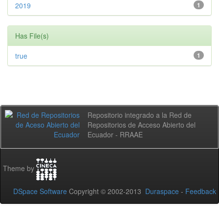
2019
1
Has File(s)
true
1
Repositorio integrado a la Red de
Repositorios de Acceso Abierto del
Ecuador - RRAAE
Theme by
DSpace Software
Copyright © 2002-2013
Duraspace
-
Feedback