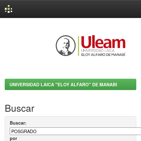
Skip
navigation
UNIVERSIDAD LAICA "ELOY ALFARO" DE MANABI
Buscar
Buscar:
por