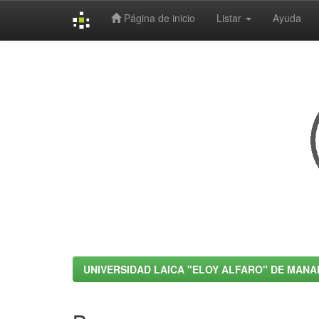
Página de inicio
Listar
Ayuda
Skip
navigation
UNIVERSIDAD LAICA "ELOY ALFARO" DE MANA