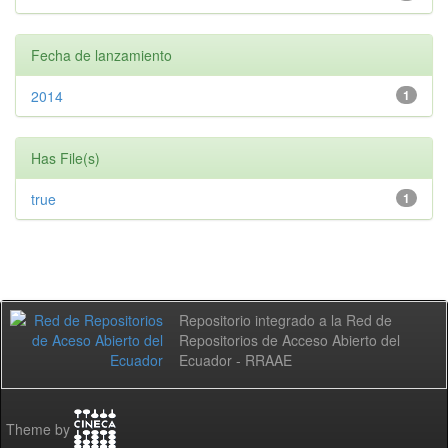
Fecha de lanzamiento
2014
1
Has File(s)
true
1
Repositorio integrado a la Red de
Repositorios de Acceso Abierto del
Ecuador - RRAAE
Theme by