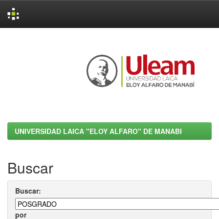
Skip
navigation
UNIVERSIDAD LAICA "ELOY ALFARO" DE MANABI
Buscar
Buscar:
por