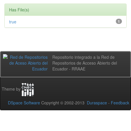
Has File(s)
true
1
Repositorio integrado a la Red de
Repositorios de Acceso Abierto del
Ecuador - RRAAE
Theme by
DSpace Software
Copyright © 2002-2013
Duraspace
-
Feedback