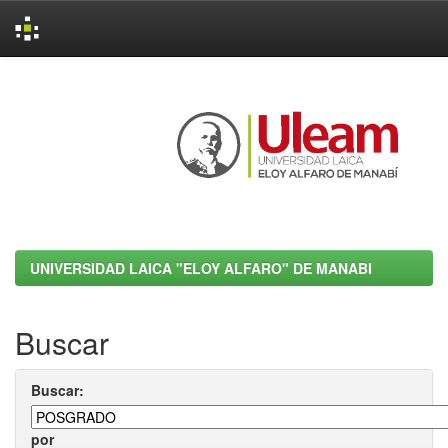
Skip
navigation
UNIVERSIDAD LAICA "ELOY ALFARO" DE MANABI
Buscar
Buscar:
por