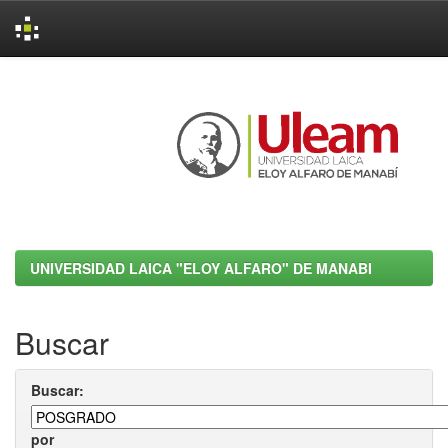
Skip
navigation
UNIVERSIDAD LAICA "ELOY ALFARO" DE MANABI
Buscar
Buscar:
por