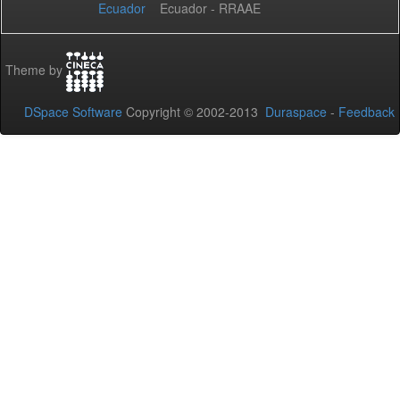
Ecuador - RRAAE
Theme by
DSpace Software
Copyright © 2002-2013
Duraspace
-
Feedback