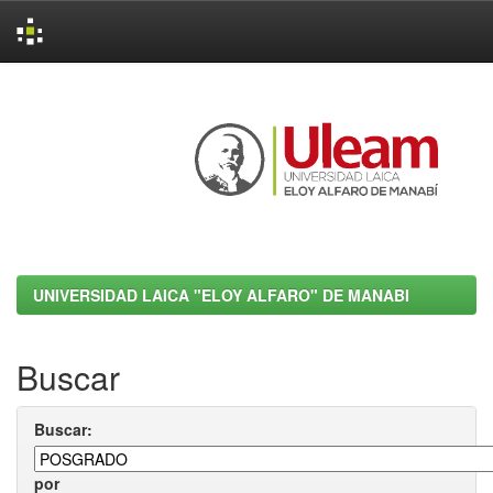
Skip
navigation
UNIVERSIDAD LAICA "ELOY ALFARO" DE MANABI
Buscar
Buscar:
por