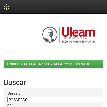
Skip
navigation
UNIVERSIDAD LAICA "ELOY ALFARO" DE MANABI
Buscar
Buscar:
por