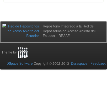
Repositorio integrado a la Red de
Repositorios de Acceso Abierto del
Ecuador - RRAAE
Theme by
DSpace Software
Copyright © 2002-2013
Duraspace
-
Feedback