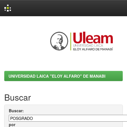
Skip
navigation
UNIVERSIDAD LAICA "ELOY ALFARO" DE MANABI
Buscar
Buscar:
por