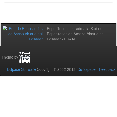
Repositorio integrado a la Red de
Repositorios de Acceso Abierto del
Ecuador - RRAAE
Theme by
DSpace Software
Copyright © 2002-2013
Duraspace
-
Feedback