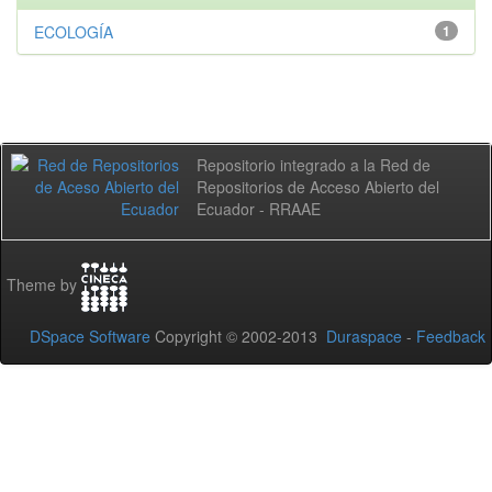
ECOLOGÍA
1
Repositorio integrado a la Red de
Repositorios de Acceso Abierto del
Ecuador - RRAAE
Theme by
DSpace Software
Copyright © 2002-2013
Duraspace
-
Feedback