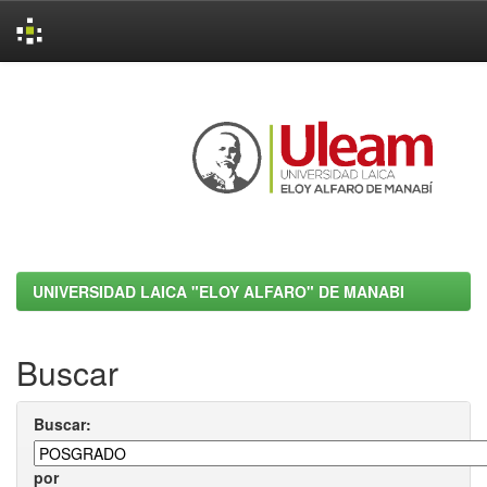
Skip
navigation
UNIVERSIDAD LAICA "ELOY ALFARO" DE MANABI
Buscar
Buscar:
por