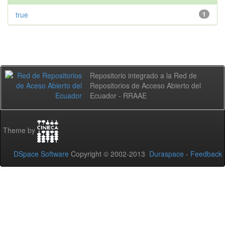
true
1
Repositorio integrado a la Red de
Repositorios de Acceso Abierto del
Ecuador - RRAAE
Theme by
DSpace Software
Copyright © 2002-2013
Duraspace
-
Feedback