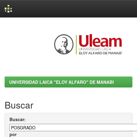
Skip
navigation
UNIVERSIDAD LAICA "ELOY ALFARO" DE MANABI
Buscar
Buscar:
por