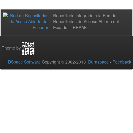
Repositorio integrado a la Red de
Repositorios de Acceso Abierto del
Ecuador - RRAAE
Theme by
DSpace Software
Copyright © 2002-2013
Duraspace
-
Feedback