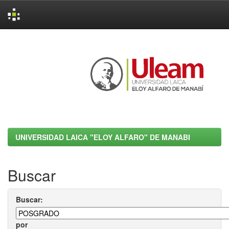
Skip
navigation
UNIVERSIDAD LAICA "ELOY ALFARO" DE MANABI
Buscar
Buscar:
por