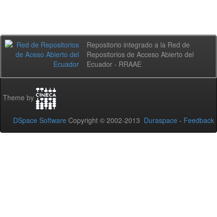
Repositorio integrado a la Red de
Repositorios de Acceso Abierto del
Ecuador - RRAAE
Theme by
DSpace Software
Copyright © 2002-2013
Duraspace
-
Feedback