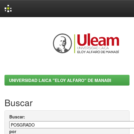
Skip
navigation
UNIVERSIDAD LAICA "ELOY ALFARO" DE MANABI
Buscar
Buscar:
por