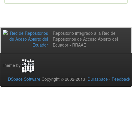
Repositorio integrado a la Red de
Repositorios de Acceso Abierto del
Ecuador - RRAAE
Theme by
DSpace Software
Copyright © 2002-2013
Duraspace
-
Feedback