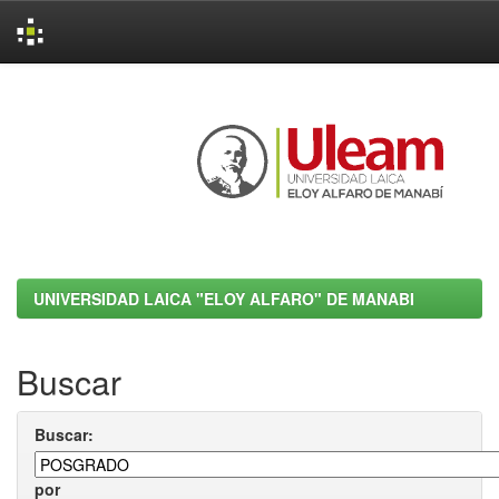
Skip
navigation
UNIVERSIDAD LAICA "ELOY ALFARO" DE MANABI
Buscar
Buscar:
por