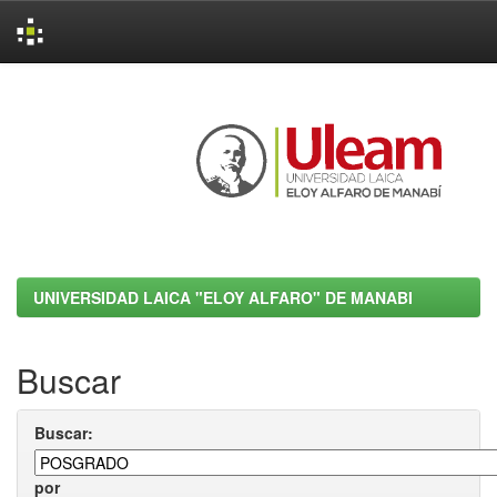
Skip
navigation
UNIVERSIDAD LAICA "ELOY ALFARO" DE MANABI
Buscar
Buscar:
por