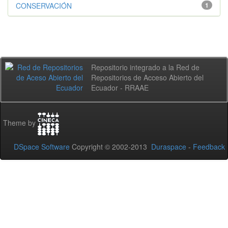
CONSERVACIÓN
1
Repositorio integrado a la Red de
Repositorios de Acceso Abierto del
Ecuador - RRAAE
Theme by
DSpace Software
Copyright © 2002-2013
Duraspace
-
Feedback