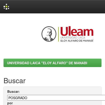
Skip
navigation
UNIVERSIDAD LAICA "ELOY ALFARO" DE MANABI
Buscar
Buscar:
por