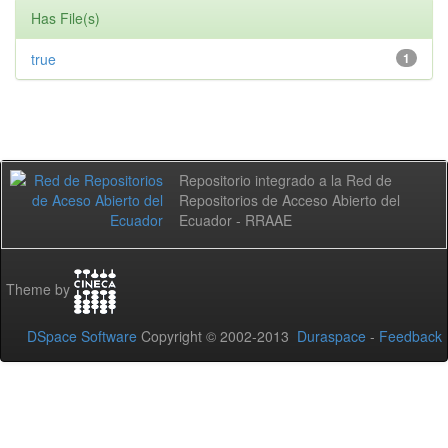
Has File(s)
true
1
Repositorio integrado a la Red de
Repositorios de Acceso Abierto del
Ecuador - RRAAE
Theme by
DSpace Software
Copyright © 2002-2013
Duraspace
-
Feedback