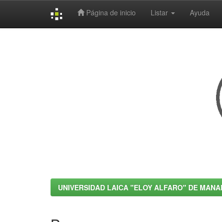
Página de inicio
Listar
Ayuda
Skip
navigation
UNIVERSIDAD LAICA "ELOY ALFARO" DE MANA