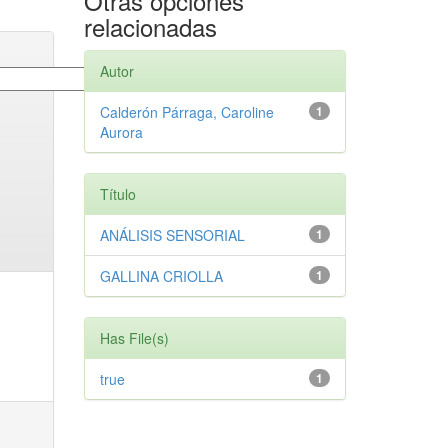
Otras opciones
relacionadas
Autor
Calderón Párraga, Caroline
1
Aurora
Título
ANÁLISIS SENSORIAL
1
GALLINA CRIOLLA
1
Has File(s)
true
1