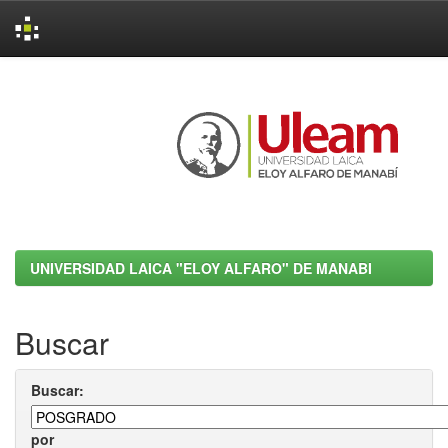
Skip
navigation
UNIVERSIDAD LAICA "ELOY ALFARO" DE MANABI
Buscar
Buscar:
por