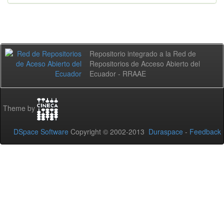
Repositorio integrado a la Red de
Repositorios de Acceso Abierto del
Ecuador - RRAAE
Theme by
DSpace Software
Copyright © 2002-2013
Duraspace
-
Feedback