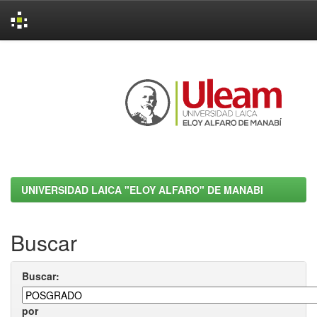
Skip
navigation
UNIVERSIDAD LAICA "ELOY ALFARO" DE MANABI
Buscar
Buscar:
por