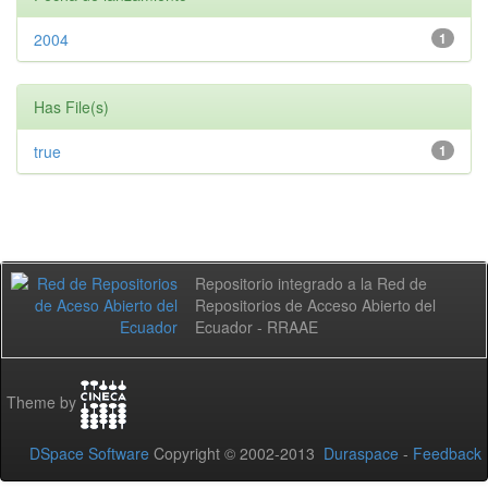
2004
1
Has File(s)
true
1
Repositorio integrado a la Red de
Repositorios de Acceso Abierto del
Ecuador - RRAAE
Theme by
DSpace Software
Copyright © 2002-2013
Duraspace
-
Feedback