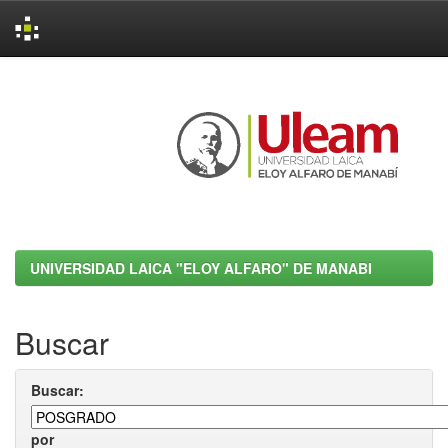
Skip
navigation
UNIVERSIDAD LAICA "ELOY ALFARO" DE MANABI
Buscar
Buscar:
por