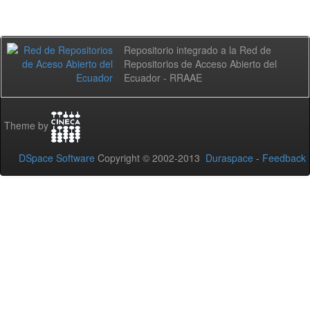
Repositorio integrado a la Red de
Repositorios de Acceso Abierto del
Ecuador - RRAAE
Theme by
DSpace Software
Copyright © 2002-2013
Duraspace
-
Feedback