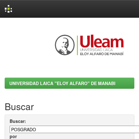
Skip
navigation
UNIVERSIDAD LAICA "ELOY ALFARO" DE MANABI
Buscar
Buscar:
por