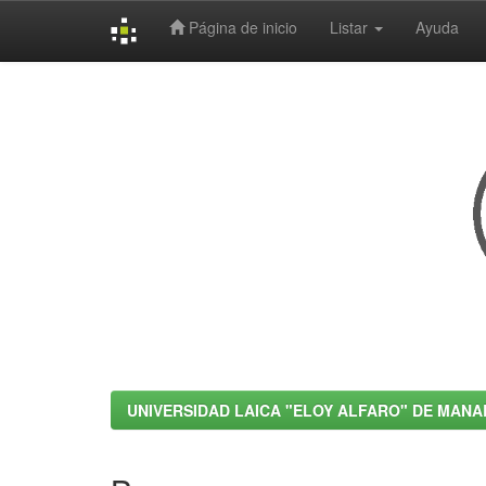
Página de inicio
Listar
Ayuda
Skip
navigation
UNIVERSIDAD LAICA "ELOY ALFARO" DE MANA