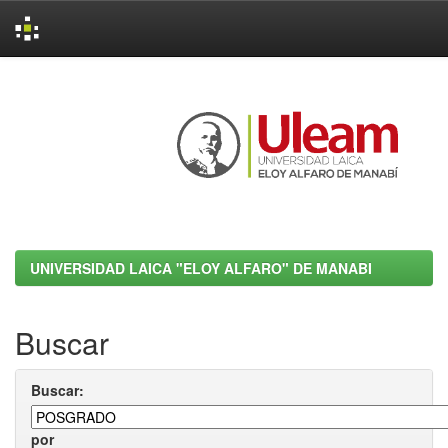
Skip
navigation
UNIVERSIDAD LAICA "ELOY ALFARO" DE MANABI
Buscar
Buscar:
por