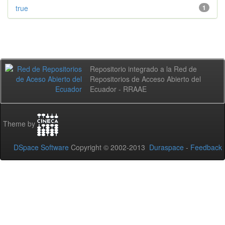
true
1
Repositorio integrado a la Red de
Repositorios de Acceso Abierto del
Ecuador - RRAAE
Theme by
DSpace Software
Copyright © 2002-2013
Duraspace
-
Feedback