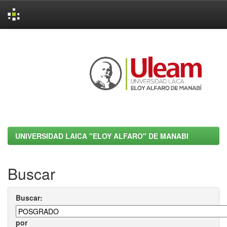
Skip
navigation
UNIVERSIDAD LAICA "ELOY ALFARO" DE MANABI
Buscar
Buscar:
por