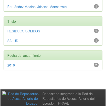
Fernández Macías, Jéssica Monserrate
1
Título
RESIDUOS SÓLIDOS
1
SALUD
1
Fecha de lanzamiento
2019
2
Repositorio integrado a la Red de
Repositorios de Acceso Abierto del
Ecuador - RRAAE