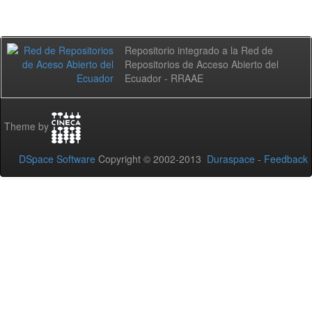
Repositorio integrado a la Red de
Repositorios de Acceso Abierto del
Ecuador - RRAAE
Theme by
DSpace Software
Copyright © 2002-2013
Duraspace
-
Feedback