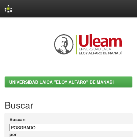
Skip
navigation
UNIVERSIDAD LAICA "ELOY ALFARO" DE MANABI
Buscar
Buscar:
por