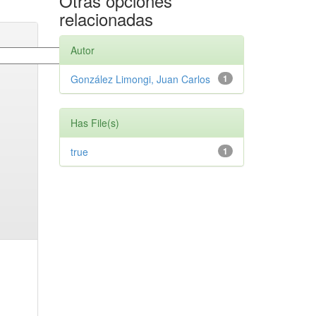
Otras opciones
relacionadas
Autor
González Limongi, Juan Carlos
1
Has File(s)
true
1