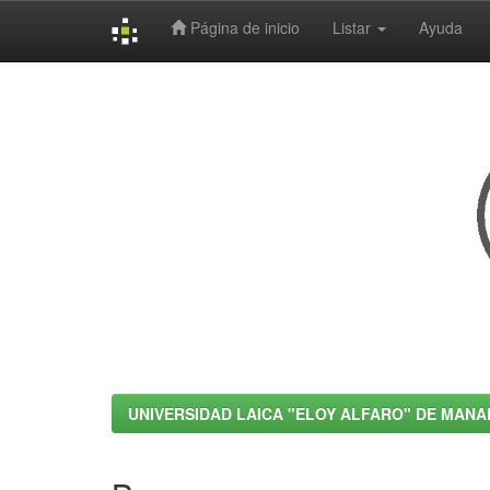
Página de inicio
Listar
Ayuda
Skip
navigation
UNIVERSIDAD LAICA "ELOY ALFARO" DE MANA