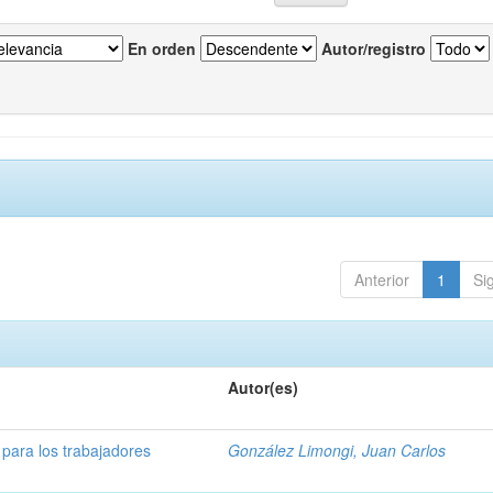
En orden
Autor/registro
Anterior
1
Si
Autor(es)
 para los trabajadores
González Limongi, Juan Carlos